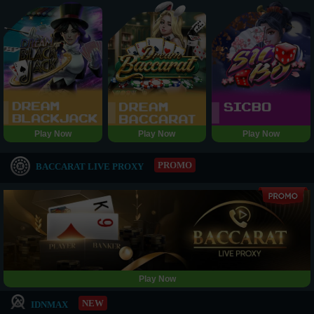
Play Now
Play Now
Play Now
PROMO
BACCARAT LIVE PROXY
Play Now
NEW
IDNMAX