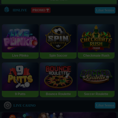
PROMO
IDNLIVE
Lihat Semua
Live Plinko
Spin Soccer
Checkmate Rush
9 Putts
Bounce Roulette
Soccer Roulette
Lihat Semua
LIVE CASINO