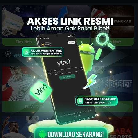
Play Now
Play Now
Play Now
NEW
SPORTBOOK