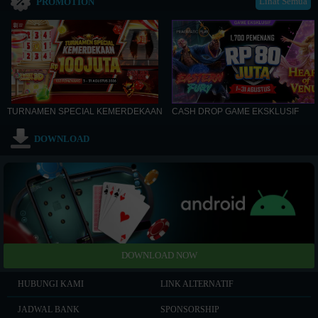
Lihat Semua
PROMOTION
TURNAMEN SPECIAL KEMERDEKAAN
CASH DROP GAME EKSKLUSIF
DOWNLOAD
HUBUNGI KAMI
LINK ALTERNATIF
JADWAL BANK
SPONSORSHIP