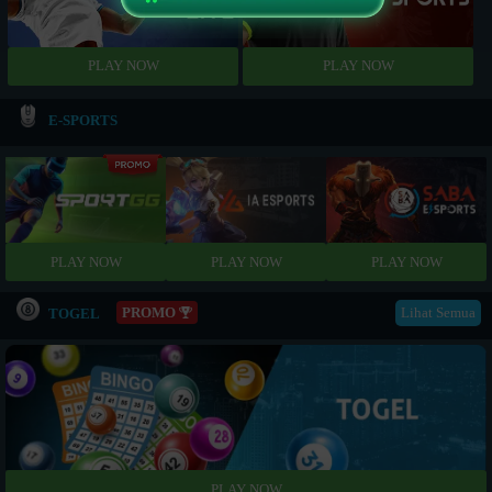
E-SPORTS
PROMO
Lihat Semua
TOGEL